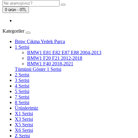
0 ürün - 0TL
Kategoriler
Bmw Çıkma Yedek Parça
1 Serisi
BMW1 E81 E82 E87 E88 2004-2013
BMW1 F20 F21 2012-2018
BMW1 F40 2018-2021
Tümünü Göster 1 Serisi
2 Serisi
3 Serisi
4 Serisi
5 Serisi
7 Serisi
8 Serisi
Ürünlerimiz
X1 Serisi
X3 Serisi
X5 Serisi
X6 Serisi
Z Serisi