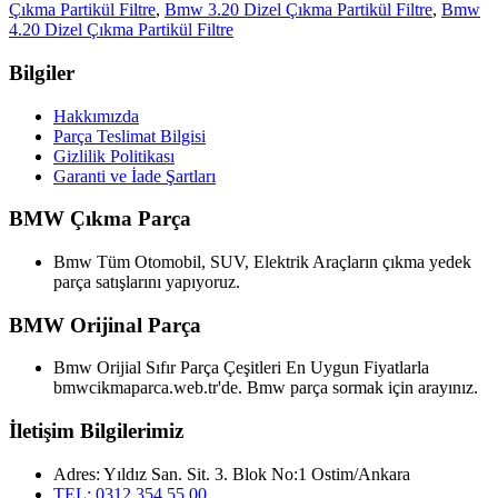
Çıkma Partikül Filtre
,
Bmw 3.20 Dizel Çıkma Partikül Filtre
,
Bmw
4.20 Dizel Çıkma Partikül Filtre
Bilgiler
Hakkımızda
Parça Teslimat Bilgisi
Gizlilik Politikası
Garanti ve İade Şartları
BMW Çıkma Parça
Bmw Tüm Otomobil, SUV, Elektrik Araçların çıkma yedek
parça satışlarını yapıyoruz.
BMW Orijinal Parça
Bmw Orijial Sıfır Parça Çeşitleri En Uygun Fiyatlarla
bmwcikmaparca.web.tr'de. Bmw parça sormak için arayınız.
İletişim Bilgilerimiz
Adres: Yıldız San. Sit. 3. Blok No:1 Ostim/Ankara
TEL: 0312 354 55 00