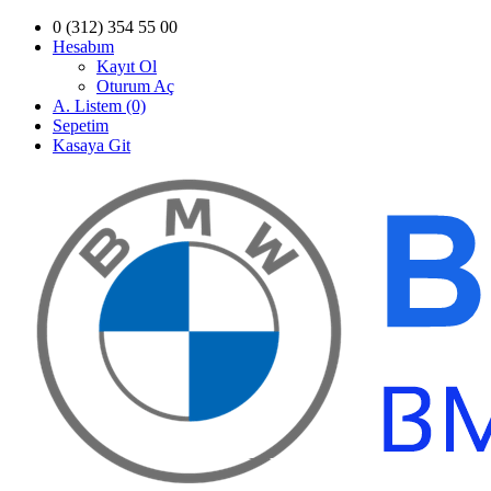
0 (312) 354 55 00
Hesabım
Kayıt Ol
Oturum Aç
A. Listem (0)
Sepetim
Kasaya Git