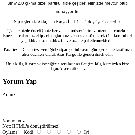
Bmw 2,0 çıkma dizel partikül filtre çeşitleri elimizde mevcut olup
muhayyerdir
.
Siparişleriniz Anlaşmalı Kargo İle Tüm Türkiye'ye Gönderilir.
İşletmemizde önceliğimiz her zaman müşterilerimizi memnun etmektir.
Bmw Parçalarımız ekip arkadaşlarımız tarafından sökülerek tüm kontrolleri
yapıldıktan sonra dikkatle ve özenle paketlenmektedir.
Pazartesi - Cumartesi verdiğiniz siparişleriniz aynı gün içerisinde tarafınıza
alıcı ödemeli olarak Aras Kargo ile gönderilmektedir.
Ürünle ilgili sormak istediğiniz sorularınızı iletişim bilgilerimizden bize
ulaşarak sorabilirsiniz.
Yorum Yap
Adınız
Yorumunuz
Not:
HTML'e dönüştürülmez!
Oylama
Kötü
İyi