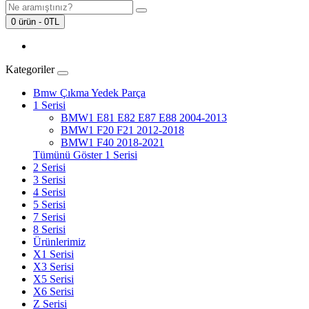
0 ürün - 0TL
Kategoriler
Bmw Çıkma Yedek Parça
1 Serisi
BMW1 E81 E82 E87 E88 2004-2013
BMW1 F20 F21 2012-2018
BMW1 F40 2018-2021
Tümünü Göster 1 Serisi
2 Serisi
3 Serisi
4 Serisi
5 Serisi
7 Serisi
8 Serisi
Ürünlerimiz
X1 Serisi
X3 Serisi
X5 Serisi
X6 Serisi
Z Serisi