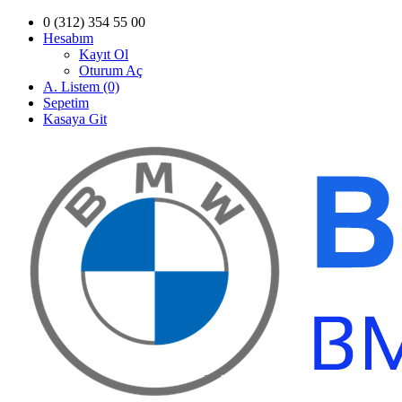
0 (312) 354 55 00
Hesabım
Kayıt Ol
Oturum Aç
A. Listem (0)
Sepetim
Kasaya Git