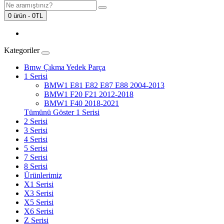
0 ürün - 0TL
Kategoriler
Bmw Çıkma Yedek Parça
1 Serisi
BMW1 E81 E82 E87 E88 2004-2013
BMW1 F20 F21 2012-2018
BMW1 F40 2018-2021
Tümünü Göster 1 Serisi
2 Serisi
3 Serisi
4 Serisi
5 Serisi
7 Serisi
8 Serisi
Ürünlerimiz
X1 Serisi
X3 Serisi
X5 Serisi
X6 Serisi
Z Serisi