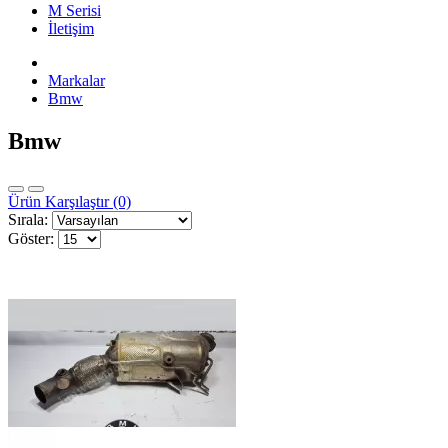
M Serisi
İletişim
Markalar
Bmw
Bmw
Ürün Karşılaştır (0)
Sırala:
Göster: