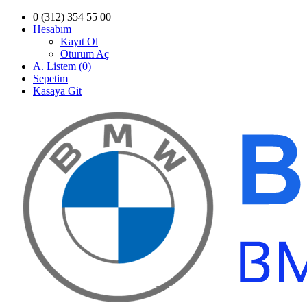
0 (312) 354 55 00
Hesabım
Kayıt Ol
Oturum Aç
A. Listem (0)
Sepetim
Kasaya Git