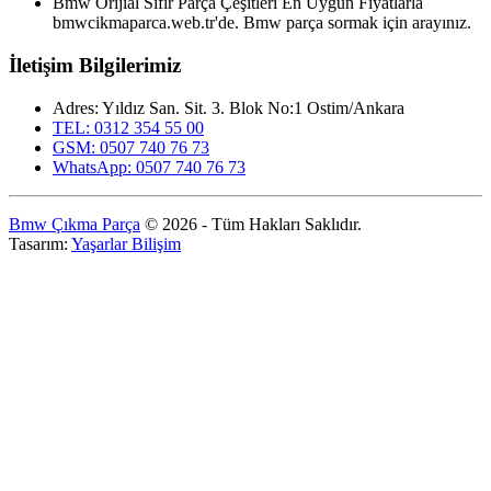
Bmw Orijial Sıfır Parça Çeşitleri En Uygun Fiyatlarla
bmwcikmaparca.web.tr'de. Bmw parça sormak için arayınız.
İletişim Bilgilerimiz
Adres: Yıldız San. Sit. 3. Blok No:1 Ostim/Ankara
TEL: 0312 354 55 00
GSM: 0507 740 76 73
WhatsApp: 0507 740 76 73
Bmw Çıkma Parça
© 2026 - Tüm Hakları Saklıdır.
Tasarım:
Yaşarlar Bilişim