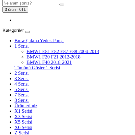
0 ürün - 0TL
Kategoriler
Bmw Çıkma Yedek Parça
1 Serisi
BMW1 E81 E82 E87 E88 2004-2013
BMW1 F20 F21 2012-2018
BMW1 F40 2018-2021
Tümünü Göster 1 Serisi
2 Serisi
3 Serisi
4 Serisi
5 Serisi
7 Serisi
8 Serisi
Ürünlerimiz
X1 Serisi
X3 Serisi
X5 Serisi
X6 Serisi
Z Serisi