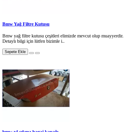
Bmw Yağ Filtre Kutusu
Bmw yağ filtre kutusu çeşitleri elimizde mevcut olup muayyerdir.
Detaylı bilgi için lütfen bizimle i..
Sepete Ekle
bmw z4 çıkma bagaj kapağı