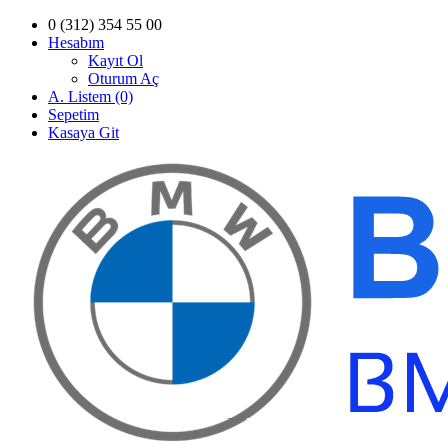
0 (312) 354 55 00
Hesabım
Kayıt Ol
Oturum Aç
A. Listem (0)
Sepetim
Kasaya Git