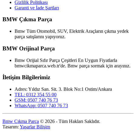
Gizlilik Politikası
Garanti ve İade Şartları
BMW Çıkma Parça
Bmw Tüm Otomobil, SUV, Elektrik Araçların çıkma yedek
parça satışlarını yapıyoruz.
BMW Orijinal Parça
Bmw Orijial Sıfır Parça Çeşitleri En Uygun Fiyatlarla
bmwcikmaparca.web.tr'de. Bmw parça sormak için arayınız.
İletişim Bilgilerimiz
Adres: Yıldız San. Sit. 3. Blok No:1 Ostim/Ankara
TEL: 0312 354 55 00
GSM: 0507 740 76 73
WhatsApp: 0507 740 76 73
Bmw Çıkma Parça
© 2026 - Tüm Hakları Saklıdır.
Tasarım:
Yaşarlar Bilişim