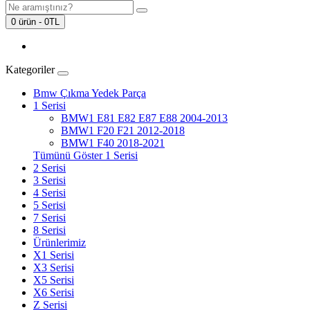
0 ürün - 0TL
Kategoriler
Bmw Çıkma Yedek Parça
1 Serisi
BMW1 E81 E82 E87 E88 2004-2013
BMW1 F20 F21 2012-2018
BMW1 F40 2018-2021
Tümünü Göster 1 Serisi
2 Serisi
3 Serisi
4 Serisi
5 Serisi
7 Serisi
8 Serisi
Ürünlerimiz
X1 Serisi
X3 Serisi
X5 Serisi
X6 Serisi
Z Serisi