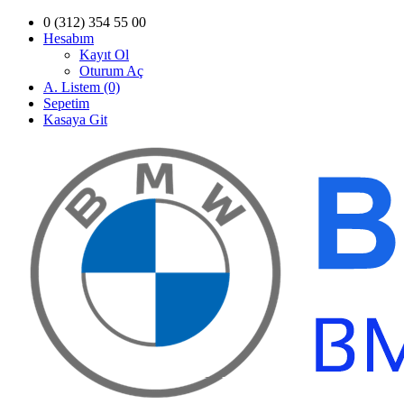
0 (312) 354 55 00
Hesabım
Kayıt Ol
Oturum Aç
A. Listem (0)
Sepetim
Kasaya Git