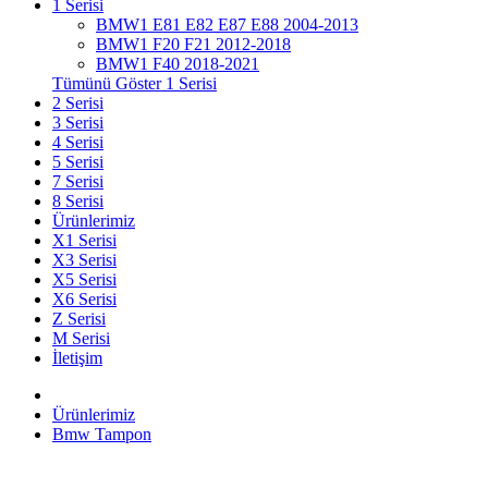
1 Serisi
BMW1 E81 E82 E87 E88 2004-2013
BMW1 F20 F21 2012-2018
BMW1 F40 2018-2021
Tümünü Göster 1 Serisi
2 Serisi
3 Serisi
4 Serisi
5 Serisi
7 Serisi
8 Serisi
Ürünlerimiz
X1 Serisi
X3 Serisi
X5 Serisi
X6 Serisi
Z Serisi
M Serisi
İletişim
Ürünlerimiz
Bmw Tampon