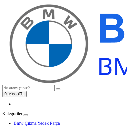
0 ürün - 0TL
Kategoriler
Bmw Çıkma Yedek Parça