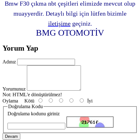
Bmw F30 çıkma nbt çeşitleri elimizde mevcut olup
muayyerdir. Detaylı bilgi için lütfen bizimle
iletişime
geçiniz.
BMG OTOMOTİV
Yorum Yap
Adınız
Yorumunuz
Not:
HTML'e dönüştürülmez!
Oylama
Kötü
İyi
Doğrulama Kodu
Doğrulama kodunu giriniz
Devam