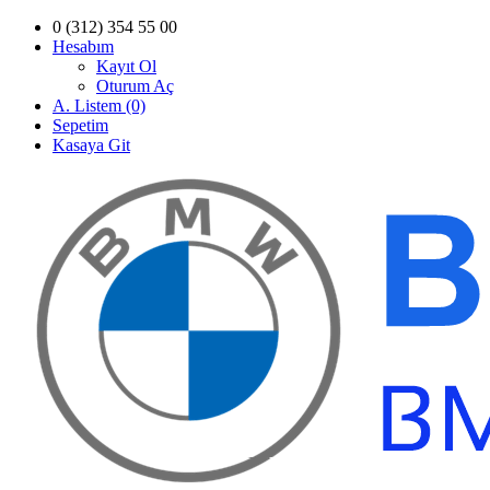
0 (312) 354 55 00
Hesabım
Kayıt Ol
Oturum Aç
A. Listem (0)
Sepetim
Kasaya Git