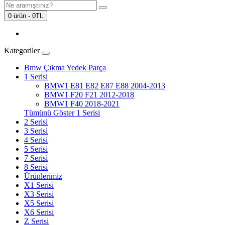
0 ürün - 0TL
Kategoriler
Bmw Çıkma Yedek Parça
1 Serisi
BMW1 E81 E82 E87 E88 2004-2013
BMW1 F20 F21 2012-2018
BMW1 F40 2018-2021
Tümünü Göster 1 Serisi
2 Serisi
3 Serisi
4 Serisi
5 Serisi
7 Serisi
8 Serisi
Ürünlerimiz
X1 Serisi
X3 Serisi
X5 Serisi
X6 Serisi
Z Serisi