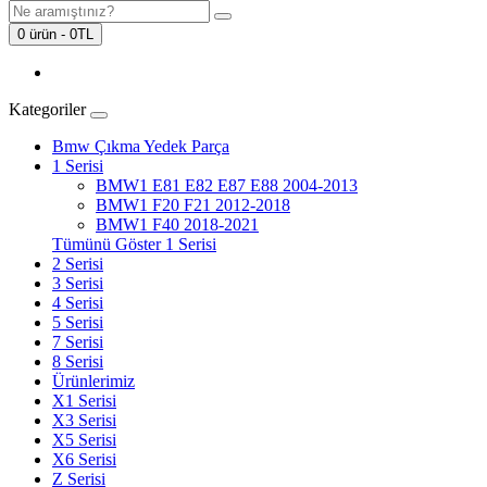
0 ürün - 0TL
Kategoriler
Bmw Çıkma Yedek Parça
1 Serisi
BMW1 E81 E82 E87 E88 2004-2013
BMW1 F20 F21 2012-2018
BMW1 F40 2018-2021
Tümünü Göster 1 Serisi
2 Serisi
3 Serisi
4 Serisi
5 Serisi
7 Serisi
8 Serisi
Ürünlerimiz
X1 Serisi
X3 Serisi
X5 Serisi
X6 Serisi
Z Serisi