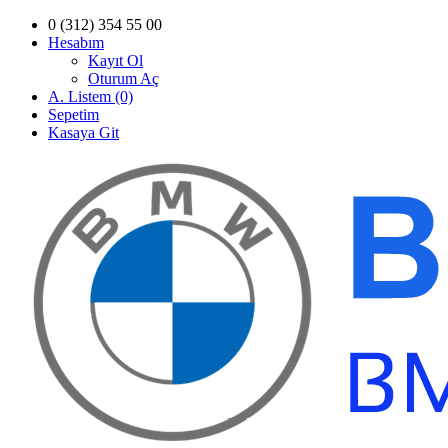
0 (312) 354 55 00
Hesabım
Kayıt Ol
Oturum Aç
A. Listem (0)
Sepetim
Kasaya Git