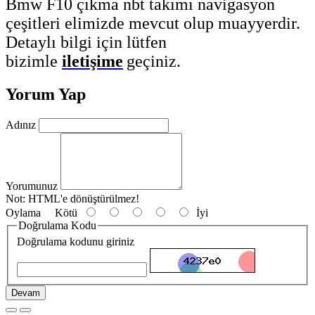
Bmw F10 çıkma nbt takımı navigasyon
çeşitleri elimizde mevcut olup muayyerdir.
Detaylı bilgi için lütfen
bizimle
iletişime
geçiniz.
Yorum Yap
Adınız
Yorumunuz
Not:
HTML'e dönüştürülmez!
Oylama
Kötü
İyi
Doğrulama Kodu
Doğrulama kodunu giriniz
Devam