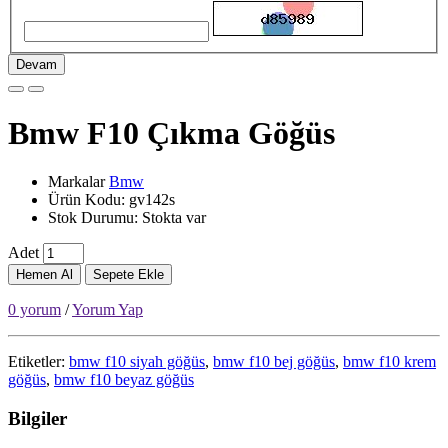
Devam
Bmw F10 Çıkma Göğüs
Markalar
Bmw
Ürün Kodu: gv142s
Stok Durumu: Stokta var
Adet
Hemen Al
Sepete Ekle
0 yorum
/
Yorum Yap
Etiketler:
bmw f10 siyah göğüs
,
bmw f10 bej göğüs
,
bmw f10 krem
göğüs
,
bmw f10 beyaz göğüs
Bilgiler