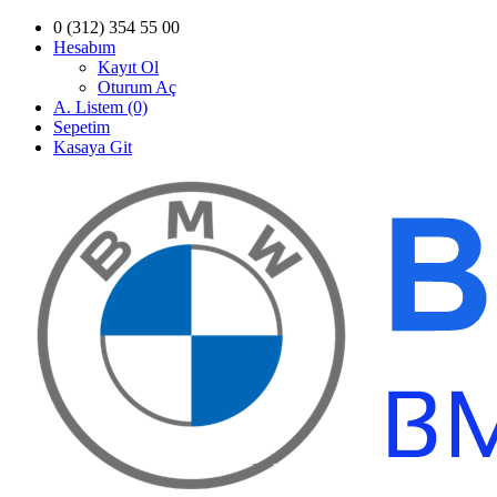
0 (312) 354 55 00
Hesabım
Kayıt Ol
Oturum Aç
A. Listem (0)
Sepetim
Kasaya Git