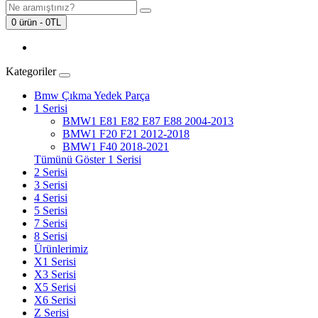
0 ürün - 0TL
Kategoriler
Bmw Çıkma Yedek Parça
1 Serisi
BMW1 E81 E82 E87 E88 2004-2013
BMW1 F20 F21 2012-2018
BMW1 F40 2018-2021
Tümünü Göster 1 Serisi
2 Serisi
3 Serisi
4 Serisi
5 Serisi
7 Serisi
8 Serisi
Ürünlerimiz
X1 Serisi
X3 Serisi
X5 Serisi
X6 Serisi
Z Serisi