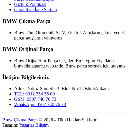
Gizlilik Politikası
Garanti ve İade Şartları
BMW Çıkma Parça
Bmw Tüm Otomobil, SUV, Elektrik Araçların çıkma yedek
parça satışlarını yapıyoruz.
BMW Orijinal Parça
Bmw Orijial Sıfır Parça Çeşitleri En Uygun Fiyatlarla
bmwcikmaparca.web.tr'de. Bmw parça sormak için arayınız.
İletişim Bilgilerimiz
Adres: Yıldız San. Sit. 3. Blok No:1 Ostim/Ankara
TEL: 0312 354 55 00
GSM: 0507 740 76 73
WhatsApp: 0507 740 76 73
Bmw Çıkma Parça
© 2026 - Tüm Hakları Saklıdır.
Tasarım:
Yaşarlar Bilişim