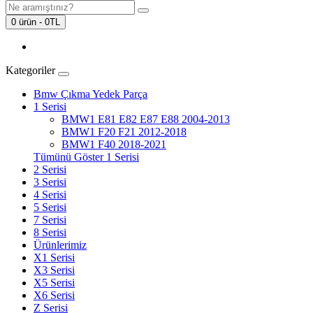
0 ürün - 0TL
Kategoriler
Bmw Çıkma Yedek Parça
1 Serisi
BMW1 E81 E82 E87 E88 2004-2013
BMW1 F20 F21 2012-2018
BMW1 F40 2018-2021
Tümünü Göster 1 Serisi
2 Serisi
3 Serisi
4 Serisi
5 Serisi
7 Serisi
8 Serisi
Ürünlerimiz
X1 Serisi
X3 Serisi
X5 Serisi
X6 Serisi
Z Serisi