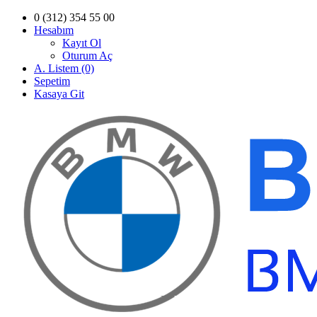
0 (312) 354 55 00
Hesabım
Kayıt Ol
Oturum Aç
A. Listem (0)
Sepetim
Kasaya Git