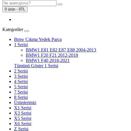
0 ürün - 0TL
Kategoriler
Bmw Çıkma Yedek Parça
1 Serisi
BMW1 E81 E82 E87 E88 2004-2013
BMW1 F20 F21 2012-2018
BMW1 F40 2018-2021
Tümünü Göster 1 Serisi
2 Serisi
3 Serisi
4 Serisi
5 Serisi
7 Serisi
8 Serisi
Ürünlerimiz
X1 Serisi
X3 Serisi
X5 Serisi
X6 Serisi
Z Serisi