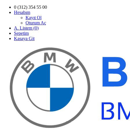
0 (312) 354 55 00
Hesabım
Kayıt Ol
Oturum Aç
A. Listem (0)
Sepetim
Kasaya Git