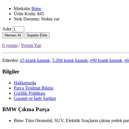
Markalar
Bmw
Ürün Kodu: 845
Stok Durumu: Stokta var
Adet
Hemen Al
Sepete Ekle
0 yorum
/
Yorum Yap
Etiketler:
x5 krank kasnak
,
5.20d krank kasnak
,
e90 krank kasnak
,
e6
Bilgiler
Hakkımızda
Parça Teslimat Bilgisi
Gizlilik Politikası
Garanti ve İade Şartları
BMW Çıkma Parça
Bmw Tüm Otomobil, SUV, Elektrik Araçların çıkma yedek parça