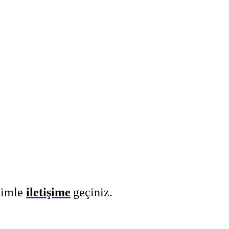
izimle
iletişime
geçiniz.