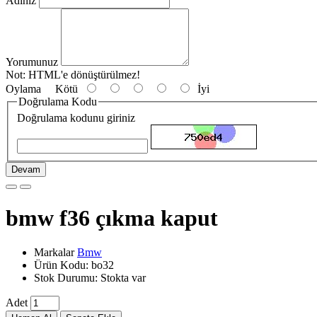
Adınız
Yorumunuz
Not:
HTML'e dönüştürülmez!
Oylama
Kötü
İyi
Doğrulama Kodu
Doğrulama kodunu giriniz
Devam
bmw f36 çıkma kaput
Markalar
Bmw
Ürün Kodu: bo32
Stok Durumu: Stokta var
Adet