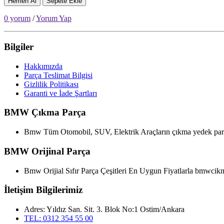
Hemen Al
Sepete Ekle
0 yorum
/
Yorum Yap
Bilgiler
Hakkımızda
Parça Teslimat Bilgisi
Gizlilik Politikası
Garanti ve İade Şartları
BMW Çıkma Parça
Bmw Tüm Otomobil, SUV, Elektrik Araçların çıkma yedek parça
BMW Orijinal Parça
Bmw Orijial Sıfır Parça Çeşitleri En Uygun Fiyatlarla bmwcik
İletişim Bilgilerimiz
Adres: Yıldız San. Sit. 3. Blok No:1 Ostim/Ankara
TEL: 0312 354 55 00