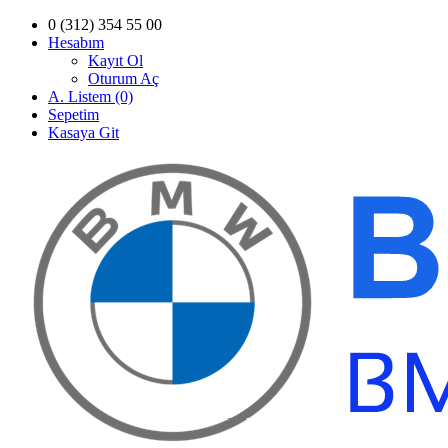
0 (312) 354 55 00
Hesabım
Kayıt Ol
Oturum Aç
A. Listem (0)
Sepetim
Kasaya Git