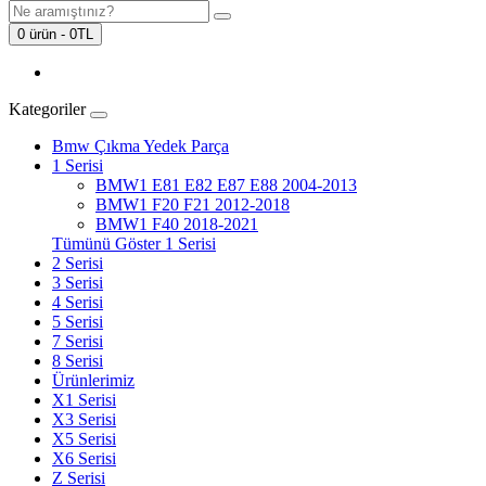
0 ürün - 0TL
Kategoriler
Bmw Çıkma Yedek Parça
1 Serisi
BMW1 E81 E82 E87 E88 2004-2013
BMW1 F20 F21 2012-2018
BMW1 F40 2018-2021
Tümünü Göster 1 Serisi
2 Serisi
3 Serisi
4 Serisi
5 Serisi
7 Serisi
8 Serisi
Ürünlerimiz
X1 Serisi
X3 Serisi
X5 Serisi
X6 Serisi
Z Serisi