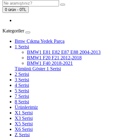
0 ürün - 0TL
Kategoriler
Bmw Çıkma Yedek Parça
1 Serisi
BMW1 E81 E82 E87 E88 2004-2013
BMW1 F20 F21 2012-2018
BMW1 F40 2018-2021
Tümünü Göster 1 Serisi
2 Serisi
3 Serisi
4 Serisi
5 Serisi
7 Serisi
8 Serisi
Ürünlerimiz
X1 Serisi
X3 Serisi
X5 Serisi
X6 Serisi
Z Serisi