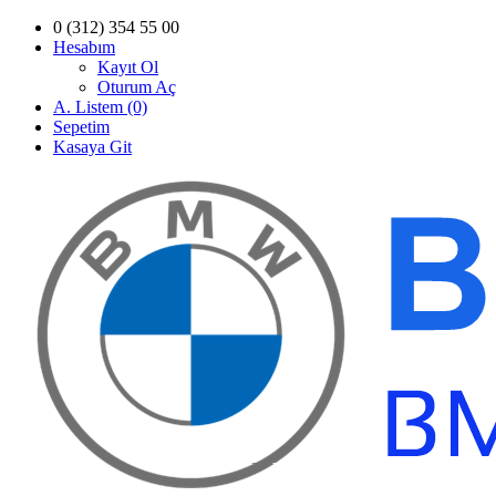
0 (312) 354 55 00
Hesabım
Kayıt Ol
Oturum Aç
A. Listem (0)
Sepetim
Kasaya Git