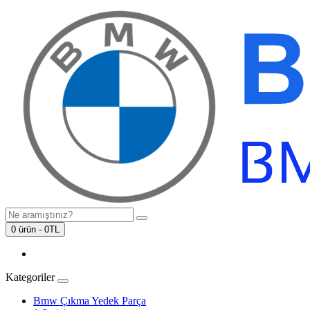
0 ürün - 0TL
Kategoriler
Bmw Çıkma Yedek Parça