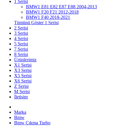
1 Serisi
BMW1 E81 E82 E87 E88 2004-2013
BMW1 F20 F21 2012-2018
BMW1 F40 2018-2021
Tümünü Göster 1 Serisi
2 Serisi
3 Serisi
4 Serisi
5 Serisi
7 Serisi
8 Serisi
Ürünlerimiz
X1 Serisi
X3 Serisi
X5 Serisi
X6 Serisi
Z Serisi
M Serisi
İletişim
Marka
Bmw
Bmw Çıkma Turbo