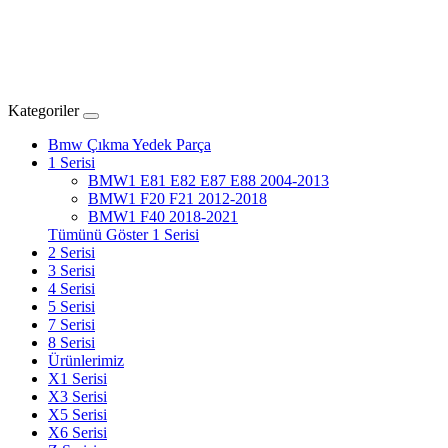
Kategoriler
Bmw Çıkma Yedek Parça
1 Serisi
BMW1 E81 E82 E87 E88 2004-2013
BMW1 F20 F21 2012-2018
BMW1 F40 2018-2021
Tümünü Göster 1 Serisi
2 Serisi
3 Serisi
4 Serisi
5 Serisi
7 Serisi
8 Serisi
Ürünlerimiz
X1 Serisi
X3 Serisi
X5 Serisi
X6 Serisi