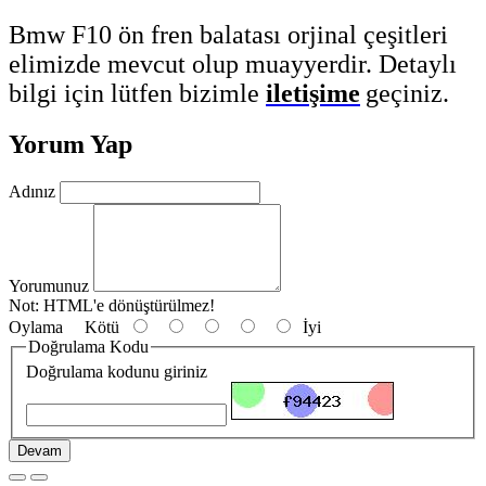
Bmw F10 ön fren balatası orjinal çeşitleri
elimizde mevcut olup muayyerdir. Detaylı
bilgi için lütfen bizimle
iletişime
geçiniz.
Yorum Yap
Adınız
Yorumunuz
Not:
HTML'e dönüştürülmez!
Oylama
Kötü
İyi
Doğrulama Kodu
Doğrulama kodunu giriniz
Devam