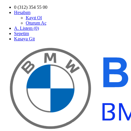
0 (312) 354 55 00
Hesabım
Kayıt Ol
Oturum Aç
A. Listem (0)
Sepetim
Kasaya Git