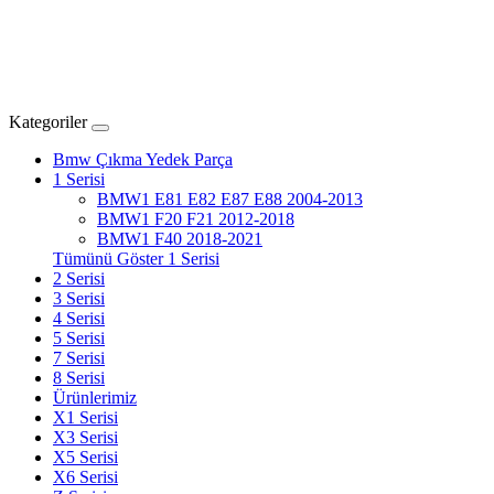
Kategoriler
Bmw Çıkma Yedek Parça
1 Serisi
BMW1 E81 E82 E87 E88 2004-2013
BMW1 F20 F21 2012-2018
BMW1 F40 2018-2021
Tümünü Göster 1 Serisi
2 Serisi
3 Serisi
4 Serisi
5 Serisi
7 Serisi
8 Serisi
Ürünlerimiz
X1 Serisi
X3 Serisi
X5 Serisi
X6 Serisi