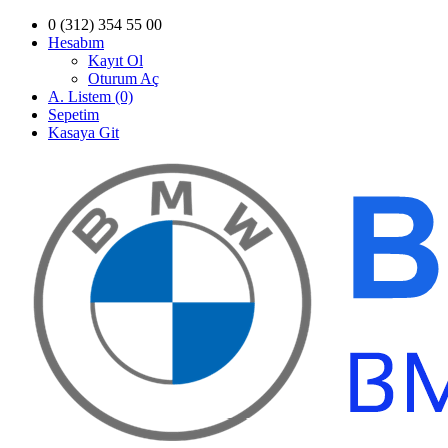
0 (312) 354 55 00
Hesabım
Kayıt Ol
Oturum Aç
A. Listem (0)
Sepetim
Kasaya Git