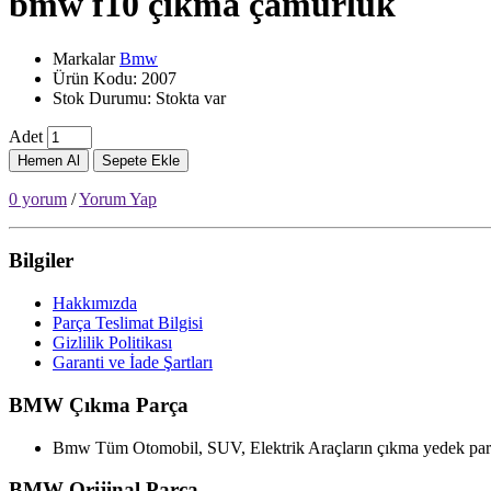
bmw f10 çıkma çamurluk
Markalar
Bmw
Ürün Kodu: 2007
Stok Durumu: Stokta var
Adet
Hemen Al
Sepete Ekle
0 yorum
/
Yorum Yap
Bilgiler
Hakkımızda
Parça Teslimat Bilgisi
Gizlilik Politikası
Garanti ve İade Şartları
BMW Çıkma Parça
Bmw Tüm Otomobil, SUV, Elektrik Araçların çıkma yedek parça
BMW Orijinal Parça