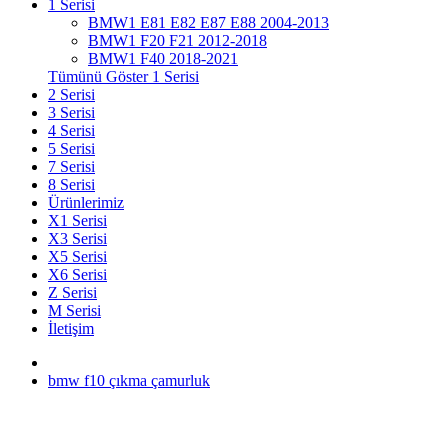
1 Serisi
BMW1 E81 E82 E87 E88 2004-2013
BMW1 F20 F21 2012-2018
BMW1 F40 2018-2021
Tümünü Göster 1 Serisi
2 Serisi
3 Serisi
4 Serisi
5 Serisi
7 Serisi
8 Serisi
Ürünlerimiz
X1 Serisi
X3 Serisi
X5 Serisi
X6 Serisi
Z Serisi
M Serisi
İletişim
bmw f10 çıkma çamurluk