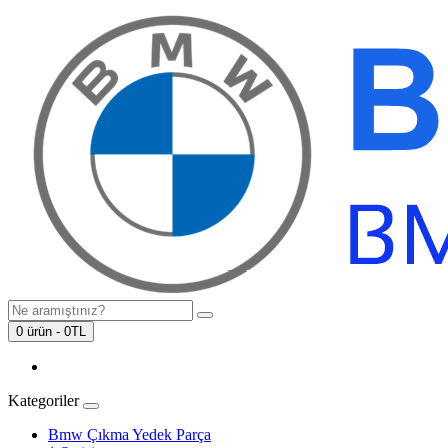
0 ürün - 0TL
Kategoriler
Bmw Çıkma Yedek Parça