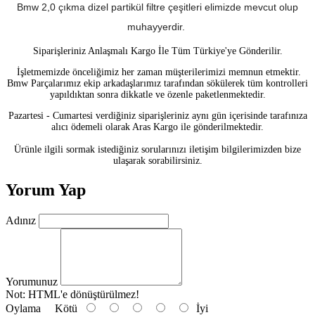
Bmw 2,0 çıkma dizel partikül filtre çeşitleri elimizde mevcut olup
muhayyerdir
.
Siparişleriniz Anlaşmalı Kargo İle Tüm Türkiye'ye Gönderilir.
İşletmemizde önceliğimiz her zaman müşterilerimizi memnun etmektir.
Bmw Parçalarımız ekip arkadaşlarımız tarafından sökülerek tüm kontrolleri
yapıldıktan sonra dikkatle ve özenle paketlenmektedir.
Pazartesi - Cumartesi verdiğiniz siparişleriniz aynı gün içerisinde tarafınıza
alıcı ödemeli olarak Aras Kargo ile gönderilmektedir.
Ürünle ilgili sormak istediğiniz sorularınızı iletişim bilgilerimizden bize
ulaşarak sorabilirsiniz.
Yorum Yap
Adınız
Yorumunuz
Not:
HTML'e dönüştürülmez!
Oylama
Kötü
İyi