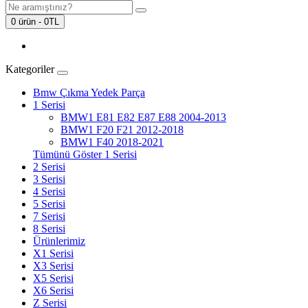
0 ürün - 0TL
Kategoriler
Bmw Çıkma Yedek Parça
1 Serisi
BMW1 E81 E82 E87 E88 2004-2013
BMW1 F20 F21 2012-2018
BMW1 F40 2018-2021
Tümünü Göster 1 Serisi
2 Serisi
3 Serisi
4 Serisi
5 Serisi
7 Serisi
8 Serisi
Ürünlerimiz
X1 Serisi
X3 Serisi
X5 Serisi
X6 Serisi
Z Serisi