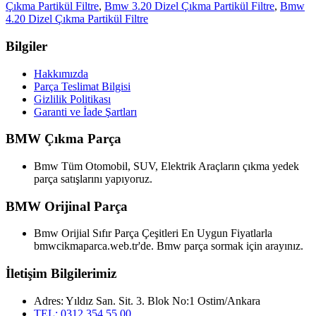
Çıkma Partikül Filtre
,
Bmw 3.20 Dizel Çıkma Partikül Filtre
,
Bmw
4.20 Dizel Çıkma Partikül Filtre
Bilgiler
Hakkımızda
Parça Teslimat Bilgisi
Gizlilik Politikası
Garanti ve İade Şartları
BMW Çıkma Parça
Bmw Tüm Otomobil, SUV, Elektrik Araçların çıkma yedek
parça satışlarını yapıyoruz.
BMW Orijinal Parça
Bmw Orijial Sıfır Parça Çeşitleri En Uygun Fiyatlarla
bmwcikmaparca.web.tr'de. Bmw parça sormak için arayınız.
İletişim Bilgilerimiz
Adres: Yıldız San. Sit. 3. Blok No:1 Ostim/Ankara
TEL: 0312 354 55 00