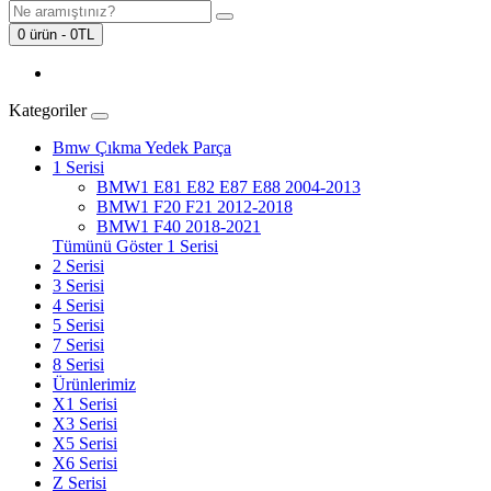
0 ürün - 0TL
Kategoriler
Bmw Çıkma Yedek Parça
1 Serisi
BMW1 E81 E82 E87 E88 2004-2013
BMW1 F20 F21 2012-2018
BMW1 F40 2018-2021
Tümünü Göster 1 Serisi
2 Serisi
3 Serisi
4 Serisi
5 Serisi
7 Serisi
8 Serisi
Ürünlerimiz
X1 Serisi
X3 Serisi
X5 Serisi
X6 Serisi
Z Serisi