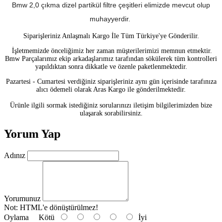
Bmw 2,0 çıkma dizel partikül filtre çeşitleri elimizde mevcut olup
muhayyerdir
.
Siparişleriniz Anlaşmalı Kargo İle Tüm Türkiye'ye Gönderilir.
İşletmemizde önceliğimiz her zaman müşterilerimizi memnun etmektir.
Bmw Parçalarımız ekip arkadaşlarımız tarafından sökülerek tüm kontrolleri
yapıldıktan sonra dikkatle ve özenle paketlenmektedir.
Pazartesi - Cumartesi verdiğiniz siparişleriniz aynı gün içerisinde tarafınıza
alıcı ödemeli olarak Aras Kargo ile gönderilmektedir.
Ürünle ilgili sormak istediğiniz sorularınızı iletişim bilgilerimizden bize
ulaşarak sorabilirsiniz.
Yorum Yap
Adınız
Yorumunuz
Not:
HTML'e dönüştürülmez!
Oylama
Kötü
İyi