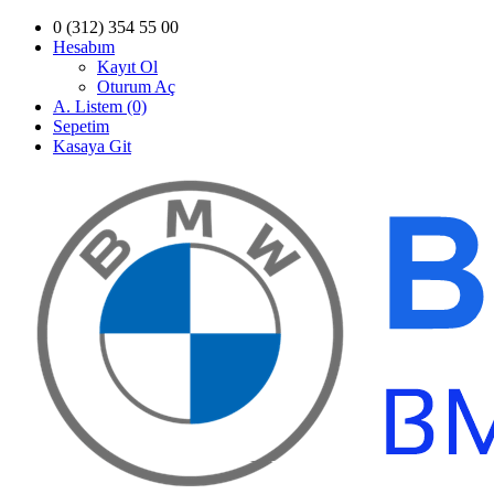
0 (312) 354 55 00
Hesabım
Kayıt Ol
Oturum Aç
A. Listem (0)
Sepetim
Kasaya Git